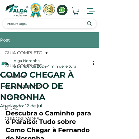
Post
GUIA COMPLETO
Alga Noronha
GUIA COMPLETO
6 de nov. de 2024
4 min de leitura
COMO CHEGAR À
PASSEIOS
FERNANDO DE
PLANEJAMENTO
NORONHA
ROTEIROS
Atualizado:
12 de jul.
DICAS
Descubra o Caminho para 
CURIOSIDADES
o Paraíso: Tudo sobre 
Como Chegar à Fernando 
de Noronha