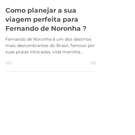
Alga Noronha
26 de nov. de 2024
3 min de leitura
Como planejar a sua
viagem perfeita para
Fernando de Noronha ?
Fernando de Noronha é um dos destinos
mais deslumbrantes do Brasil, famoso por
suas praias intocadas, vida marinha
exuberante e paisagens de tirar o fôlego. Se
você está sonhando com esse paraíso, saber
como planejar a sua viagem perfeita para
Fernando de Noronha é essencial para
garantir uma experiência inesquecível. Neste
guia completo, vamos te mostrar todos os
passos, dicas valiosas e os segredos que
fazem toda a diferença no seu planejamento.
Por que escolher Fernando d