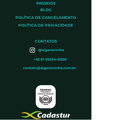
PASSEIOS
BLOG
POLÍTICA DE CANCELAMENTO
POLÍTICA DE PRIVACIDADE
CONTATOS
@alganoronha
+55 81 99254-8000
contato@alganoronha.com.br
Número do cadastro: