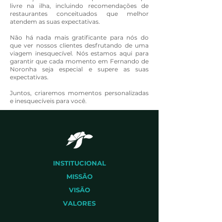
livre na ilha, incluindo recomendações de
restaurantes conceituados que melhor
atendem as suas expectativas.
Não há nada mais gratificante para nós do
que ver nossos clientes desfrutando de uma
viagem inesquecível. Nós estamos aqui para
garantir que cada momento em Fernando de
Noronha seja especial e supere as suas
expectativas.
Juntos, criaremos momentos personalizadas
e inesquecíveis para você.
INSTITUCIONAL
MISSÃO
VISÃO
VALORES