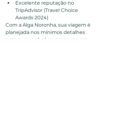
Excelente reputação no 
TripAdvisor (Travel Choice 
Awards 2024)
Com a Alga Noronha, sua viagem é 
planejada nos mínimos detalhes 
para que você só se preocupe em 
curtir cada segundo dessa 
aventura.
Bullet points: o que 
você precisa saber
Fernando de Noronha oferece 
um dos melhores mergulhos 
do mundo, com visibilidade e 
biodiversidade incríveis.
A Alga Noronha é especialista 
em proporcionar experiências 