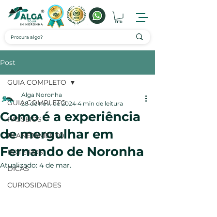
Post
GUIA COMPLETO
Alga Noronha
GUIA COMPLETO
28 de nov. de 2024
4 min de leitura
Como é a experiência
PASSEIOS
de mergulhar em
PLANEJAMENTO
Fernando de Noronha
ROTEIROS
Atualizado:
4 de mar.
DICAS
CURIOSIDADES