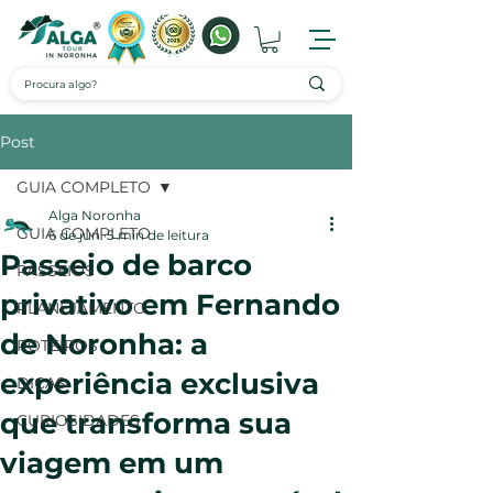
Post
GUIA COMPLETO
Alga Noronha
GUIA COMPLETO
6 de jun.
5 min de leitura
Passeio de barco
PASSEIOS
privativo em Fernando
PLANEJAMENTO
de Noronha: a
ROTEIROS
experiência exclusiva
DICAS
que transforma sua
CURIOSIDADES
viagem em um