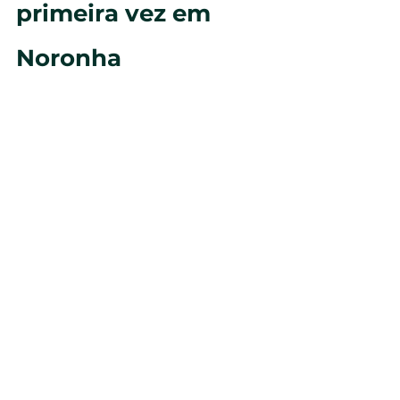
primeira vez em 
Noronha
Quantos dias são 
ideais para Noronha?
O ideal são entre 5 e 7 dias.
Precisa alugar buggy?
Não necessariamente. Muitos 
turistas utilizam passeios 
organizados e transfers.
Noronha é perigosa?
A ilha é considerada bastante 
tranquila para turistas.