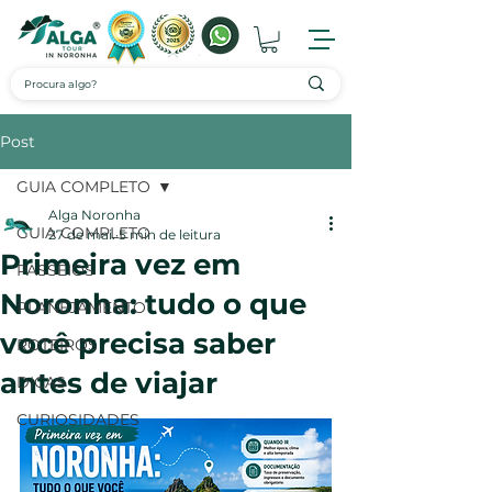
Post
GUIA COMPLETO
Alga Noronha
GUIA COMPLETO
27 de mai.
5 min de leitura
Primeira vez em
PASSEIOS
Noronha: tudo o que
PLANEJAMENTO
você precisa saber
ROTEIROS
antes de viajar
DICAS
CURIOSIDADES