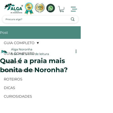
Post
GUIA COMPLETO
Alga Noronha
GUIA COMPLETO
6 de mai.
5 min de leitura
Qual é a praia mais
PASSEIOS
bonita de Noronha?
PLANEJAMENTO
ROTEIROS
DICAS
CURIOSIDADES