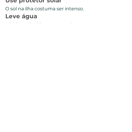
Use protetor solar
O sol na ilha costuma ser intenso.
Leve água
A hidratação é importante durante 
os passeios.
Use roupas leves
O clima tropical predomina 
praticamente o ano inteiro.
Respeite a natureza
Noronha é uma área de 
preservação ambiental 
extremamente importante.
Links úteis para 
planejar sua viagem
Antes de viajar para Fernando de 