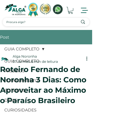
Post
GUIA COMPLETO
Alga Noronha
GUIA COMPLETO
27 de mai.
6 min de leitura
Roteiro Fernando de
PASSEIOS
Noronha 3 Dias: Como
PLANEJAMENTO
Aproveitar ao Máximo
ROTEIROS
o Paraíso Brasileiro
DICAS
CURIOSIDADES