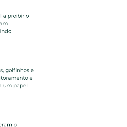
a proibir o 
ram 
uindo 
, golfinhos e 
itoramento e 
a um papel 
deram o 