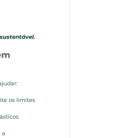
.
sustentável.
em 
ajudar:
te os limites 
ásticos 
 a 