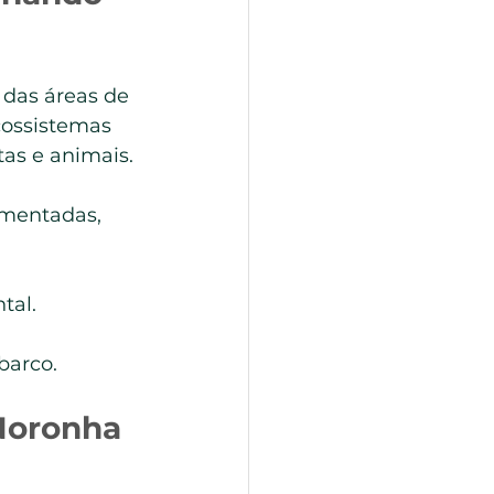
das áreas de 
cossistemas 
tas e animais.
ementadas, 
tal.
barco.
 Noronha