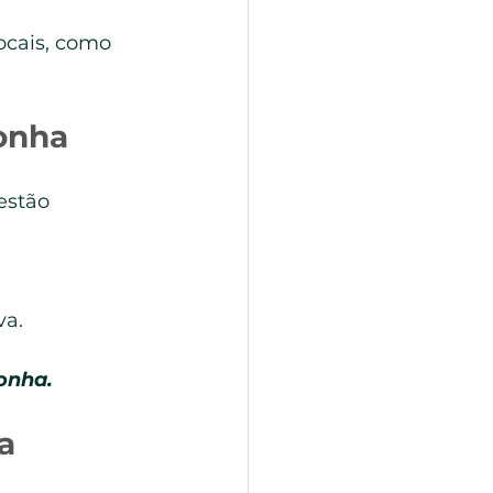
ocais, como 
onha
estão 
va.
onha.
a