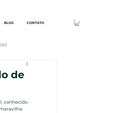
ontato@alganoronha.com.br
BLOG
CONTATO
DES
do de
l, conhecido 
 maravilha 