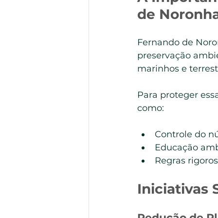
de Noronh
Fernando de Noro
preservação ambien
marinhos e terrest
Para proteger essa
como:
Controle do nú
Educação ambi
Regras rigoro
Iniciativa
Redução de Pl