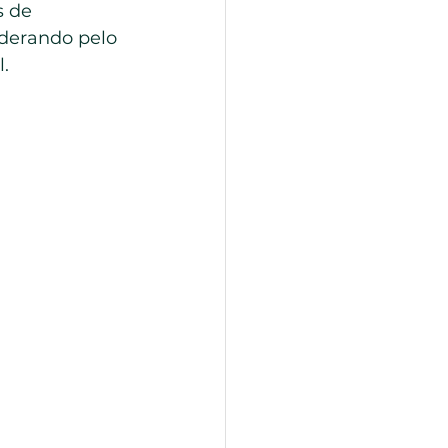
s de 
iderando pelo 
.