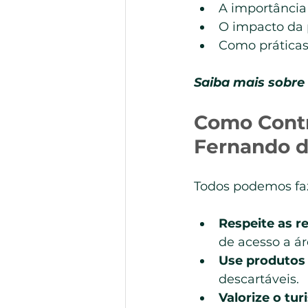
A importância
O impacto da p
Como práticas
Saiba mais sobre 
Como Contr
Fernando 
Todos podemos faz
Respeite as re
de acesso a ár
Use produtos r
descartáveis.
Valorize o tur