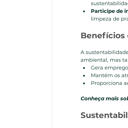
sustentabilida
Participe de i
limpeza de pr
Benefícios
A sustentabilida
ambiental, mas ta
Gera empregos
Mantém os atra
Proporciona ao
Conheça mais sob
Sustentabi