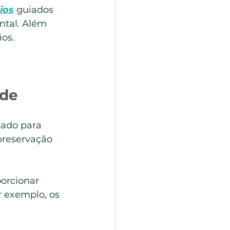
ios
 guiados 
ntal. Além 
ios.
ade
ado para 
preservação 
orcionar 
 exemplo, os 