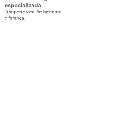
especializada
O suporte local faz bastante 
diferença.
Vale a pena contratar 
agência em Noronha?
Sim, principalmente para quem 
deseja praticidade.
A 
Alga Noronha
 oferece suporte 
completo para turistas que 
desejam conhecer a ilha da melhor 
forma possível.
Além dos passeios, a agência ajuda 
com: