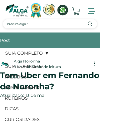
Post
GUIA COMPLETO
Alga Noronha
GUIA COMPLETO
8 de mai.
5 min de leitura
Tem Uber em Fernando
PASSEIOS
de Noronha?
PLANEJAMENTO
Atualizado:
13 de mai.
ROTEIROS
DICAS
CURIOSIDADES