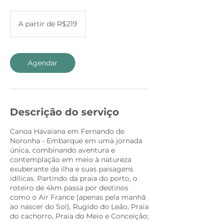
A
partir
A partir de R$219
de
219
Brazilian
reals
Agendar
Descrição do serviço
Canoa Havaiana em Fernando de
Noronha - Embarque em uma jornada
única, combinando aventura e
contemplação em meio à natureza
exuberante da ilha e suas paisagens
idílicas. Partindo da praia do porto, o
roteiro de 4km passa por destinos
como o Air France (apenas pela manhã
ao nascer do Sol), Rugido do Leão, Praia
do cachorro, Praia do Meio e Conceição;