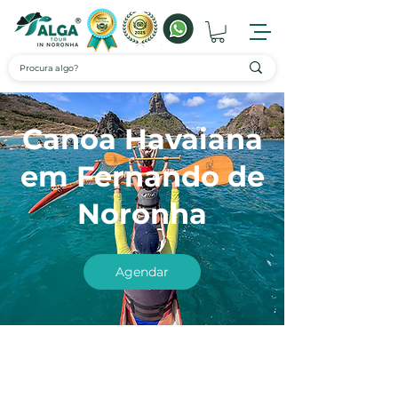
Canoa Havaiana
em Fernando de
Noronha
Agendar