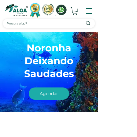
Noronha
Deixando
Saudades
Agendar