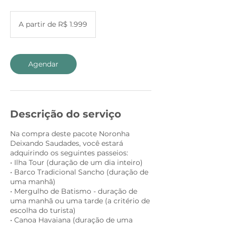
A
partir
A partir de R$ 1.999
de
1.999
Reais
brasileiros
Agendar
Descrição do serviço
Na compra deste pacote Noronha
Deixando Saudades, você estará
adquirindo os seguintes passeios:
• Ilha Tour (duração de um dia inteiro)
• Barco Tradicional Sancho (duração de
uma manhã)
• Mergulho de Batismo - duração de
uma manhã ou uma tarde (a critério de
escolha do turista)
• Canoa Havaiana (duração de uma