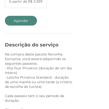
A partir de R$ 3.399
de
3.399
Reais
brasileiros
Agendar
Descrição do serviço
Na compra deste pacote Noronha
Exclusive, você estará adquirindo os
seguintes passeios:
• Ilha Tour Privativo (duração de um dia
inteiro)
• Lancha Privativa Standard - duração
de uma manhã ou uma tarde (a critério
de escolha do turista).
Cada passeio tem o seu período de
duração.