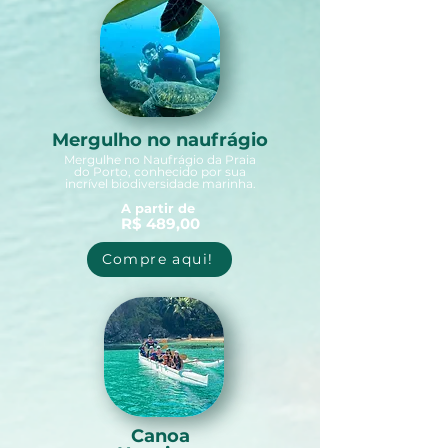
Mergulho no naufrágio
Mergulhe no Naufrágio da Praia
do Porto, conhecido por sua
incrível biodiversidade marinha.
A partir de
R$ 489,00
Compre aqui!
Canoa