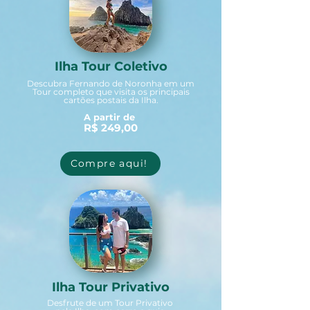
Ilha Tour Coletivo
Descubra Fernando de Noronha em um
Tour completo que visita os principais
cartões postais da Ilha.
A partir de
R$ 249,00
Compre aqui!
Ilha Tour Privativo
Desfrute de um Tour Privativo