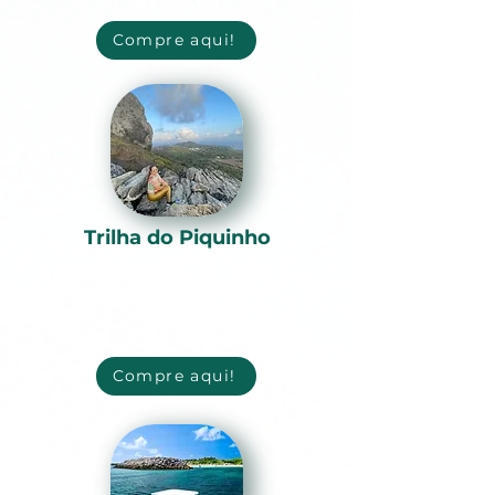
R$ 199,00
Compre aqui!
Trilha do Piquinho
Um verdadeiro tesouro escondido em
Fernando de Noronha, oferecendo uma
vista deslumbrante do arquipélago.
A partir de
R$ 199,00
Compre aqui!