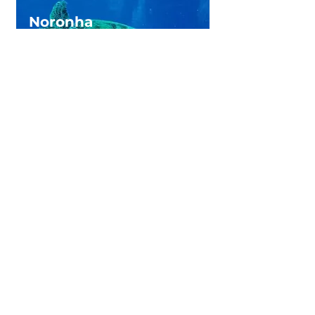
Noronha
Deixando
Saudades
• Ilha Tour
• Barco Tradicional Sancho
• Mergulho de Batismo
• Canoa Havaiana
• Entardecer Vip
R$ 1.999,00
*por pessoa
RESERVE AGORA!
Depoimentos