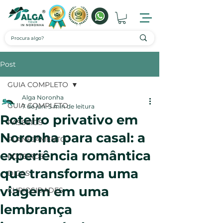
Post
GUIA COMPLETO
Alga Noronha
GUIA COMPLETO
7 de jun.
5 min de leitura
Roteiro privativo em
PASSEIOS
Noronha para casal: a
PLANEJAMENTO
experiência romântica
ROTEIROS
que transforma uma
DICAS
viagem em uma
CURIOSIDADES
lembrança